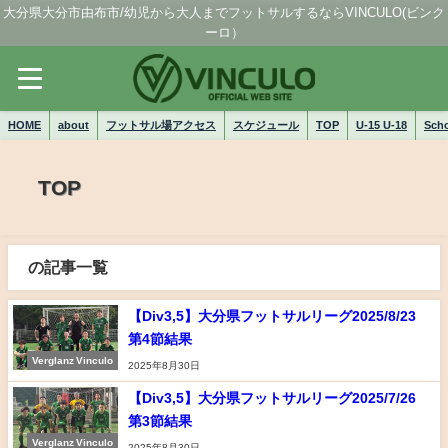
大分県大分市由布市/幼児から大人までフットサルするならVINCULO(ビンク
ーロ）
HOME
about
フットサル場アクセス
スケジュール
TOP
U-15 U-18
Sch
TOP
の記事一覧
【Div3,5】大分県フットサルリーグ2025/8/23
第4節結果
Verglanz Vinculo
2025年8月30日
【Div3,5】大分県フットサルリーグ2025/7/26
第3節結果
Verglanz Vinculo
2025年8月30日