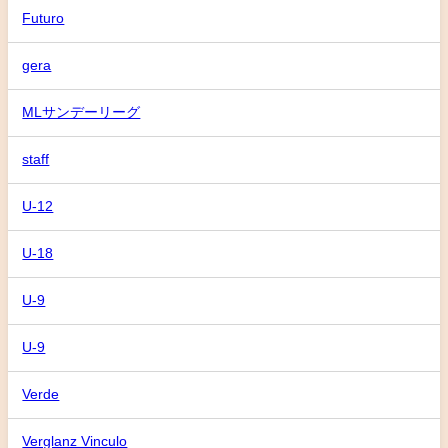
Futuro
gera
MLサンデーリーグ
staff
U-12
U-18
U-9
U-9
Verde
Verglanz Vinculo