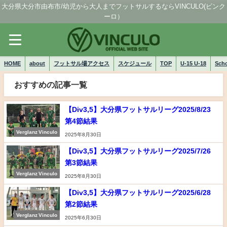
大分県大分市由布市/幼児から大人までフットサルするならVINCULO(ビンク
ーロ）
HOME
about
フットサル場アクセス
スケジュール
TOP
U-15 U-18
Sch
おすすめの記事一覧
【Div3,5】大分県フットサルリーグ2025/8/23
第4節結果
Verglanz Vinculo
2025年8月30日
【Div3,5】大分県フットサルリーグ2025/7/26
第3節結果
Verglanz Vinculo
2025年8月30日
【Div3,5】大分県フットサルリーグ2025/6/28
第2節結果
Verglanz Vinculo
2025年6月30日