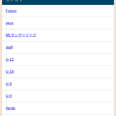
Futuro
gera
MLサンデーリーグ
staff
U-12
U-18
U-9
U-9
Verde