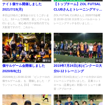
ナイト個サル開催しました
【トップチーム】ZOL FUTSAL
2021/7/19(月)
CLUBさんとトレーニングマッチ
2020/7/3(金)大分市コンパルホー
本日は13名のご参加ありがとうございま
ZOL FUTSAL CLUBさんと 2020/7/3金曜
した。 3チームで2時間、楽しくゲームを
日 20:00~22:00 大分市コンパルホール ト
ル
行いました。 初心者の方や女性の方でも
レーニングマッチを行いました ...
大歓迎ですので、これから...
個サル
U-12
個サルゲーム会開催しました
2019年7月24日(水)ビンクーロ大
2020/8/8(土)
分U-12トレーニング
2020/8/8(土) 20:00-22:00 「ビンクーロの
2019年7月24日(水)ビンクーロ大分U-12の
個サルゲーム会」 を、開催しました ・グ
トレーニングを行いました。 足裏コント
ランツェーレさん【G】 ・Vincul...
ロール（足裏なめ）対面パス シュート練
習（アプローチ...