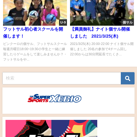
U-9
個サル
フットサル初心者スクールを開
【満員御礼】ナイト個サル開催
催します！
しました 2021/3/25(木)
ビンクーロの個サル、フットサルスクール
2021/3/25(木) 20:00-22:00 ナイト個サル開
毎週月曜日18:00~19:30小学生と一緒に練
催しました 20名の参加で4チーム回し
習したりゲームをして楽しみませんか？・
22:00からは30分間延長でたくさ...
フットサルをや...