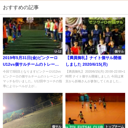
おすすめの記事
U-12
個サル
2019年5月31日(金)ビンクーロ
【満員御礼】ナイト個サル開催
U12vs個サルチームのトレーニ
しました 2020/6/15(月)
ングマッチを行いました。
今回で3回目となりますビンクーロU12vs
【満員御礼】 2020/6/15(月) 20:00-22:00+1
ビンクーロの個サルチームのトレーニング
時間 ナイト個サル開催しました 今回は東
マッチを行いました。U12田中コーチの指
京から折橋さんが参加してくれました...
導によりレベルが上が...
個サル
トップチーム