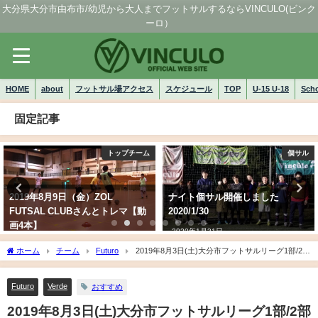
大分県大分市由布市/幼児から大人までフットサルするならVINCULO(ビンク
ーロ）
HOME
about
フットサル場アクセス
スケジュール
TOP
U-15 U-18
Sch
固定記事
トップチーム
個サル
2019年8月9日（金）ZOL
ナイト個サル開催しました
FUTSAL CLUBさんとトレマ【動
2020/1/30
画4本】
2020年1月31日
2019年8月23日
ホーム
チーム
Futuro
2019年8月3日(土)大分市フットサルリーグ1部/2部
第4節 結果
Futuro
Verde
おすすめ
2019年8月3日(土)大分市フットサルリーグ1部/2部