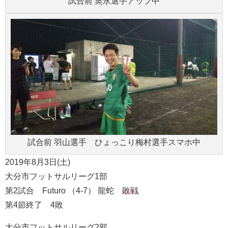
試合前 奥永選手アップ中
試合前 羽山選手 ひょっこり梅村選手スマホ中
2019年8月3日(土)
大分市フットサルリーグ1部
第2試合 Futuro （4-7） 龍蛇
敗戦
第4節終了 4敗
大分市フットサルリーグ2部