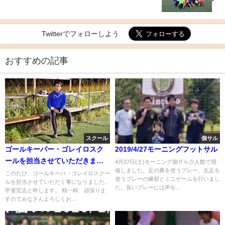
Twitterでフォローしよう
おすすめの記事
スクール
個サル
ゴールキーパー・ゴレイロスク
2019/4/27モーニングフットサル
ールを担当させていただきま
4月27日(土)モーニング個サル少人数で開
催しました。足の裏を使うプレー、左足を
す。
このたび、ゴールキーパ・ゴレイロスクー
使うプレーの練習とミニゲームを行いまし
ルを担当させていただく事になりました。
た。良いプレーには声を...
甲斐宏志と申します。 精一杯、頑張りま
すのでみなさんよろしくお...