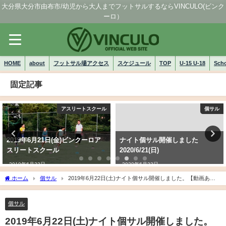
大分県大分市由布市/幼児から大人までフットサルするならVINCULO(ビンク
ーロ）
HOME
about
フットサル場アクセス
スケジュール
TOP
U-15 U-18
Sch
固定記事
アスリートスクール
個サル
2019年6月21日(金)ビンクーロア
ナイト個サル開催しました
スリートスクール
2020/6/21(日)
2019年6月23日
2020年6月23日
ホーム
個サル
2019年6月22日(土)ナイト個サル開催しました。【動画あ
り】
個サル
2019年6月22日(土)ナイト個サル開催しました。