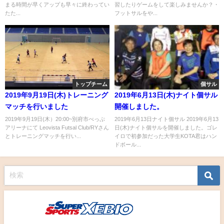
まる時間が早くアップも早々に終わってい
習したりゲームをして楽しみませんか？・
たた...
フットサルをや...
トップチーム
個サル
2019年9月19日(木)トレーニング
2019年6月13日(木)ナイト個サル
マッチを行いました
開催しました。
2019年9月19日(木）20:00~別府市べっぷ
2019年6月13日ナイト個サル 2019年6月13
アリーナにて Leovista Futsal Club/RYさん
日(木)ナイト個サルを開催しました。ゴレ
とトレーニングマッチを行い...
イロで初参加だった大学生KOTA君はハン
ドボール...