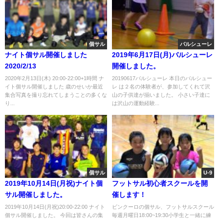
個サル
バルシューレ
ナイト個サル開催しました
2019年6月17日(月)バルシューレ
2020/2/13
開催しました。
2020年2月13日(木) 20:00-22:00+1時間 ナ
20190617バルシューレ 本日のバルシュー
イト個サル開催しました 歳のせいか最近
レ は２名の体験者が、参加してくれて沢
集合写真を撮り忘れてしまうことの多くな
山の子供達が揃いました。 小さい子達に
り...
は沢山の運動経験...
個サル
U-9
2019年10月14日(月祝)ナイト個
フットサル初心者スクールを開
サル開催しました。
催します！
2019年10月14日(月祝)20:00-22:00 ナイト
ビンクーロの個サル、フットサルスクール
個サル開催しました。 今回は皆さんの集
毎週月曜日18:00~19:30小学生と一緒に練