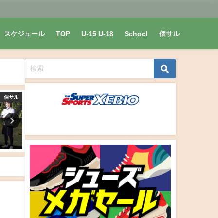
スケジュール
TOP
U-15 U-18
School
個サル
個サル
個サル
た
ナイト個サル開催しました
ナイト個サル開催しました
2020/3/23
2020/7/27(月)
2020年3月24日
2020年8月1日