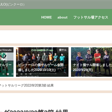
LO(ビンクーロ）
HOME
about
フットサル場アクセス
nz Vinculo
個サル
トサルリー
ビンクーロの個サルゲーム会開
ナイト個サル開催しまし
催しました2020/10/10(土)
2020/9/28(月)
2020年10月16日
2020年10月5日
ットサルリーグ2022/8/20第3節 結果