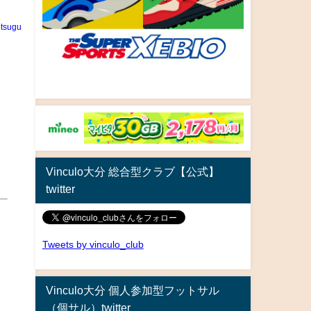
tsugu
Vinculo大分 総合型クラブ【公式】
twitter
Tweets by vinculo_club
Vinculo大分 個人参加型フットサル
（個サル）twitter