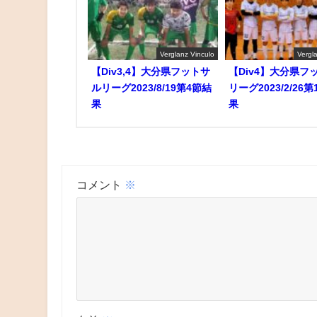
Verglanz Vinculo
Vergl
【Div3,4】大分県フットサ
【Div4】大分県フ
ルリーグ2023/8/19第4節結
リーグ2023/2/26第
果
果
コメント
※