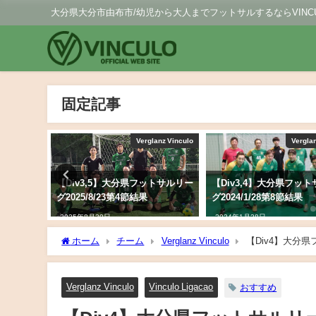
大分県大分市由布市/幼児から大人までフットサルするならVINCU
固定記事
ママサル
Verglanz Vinculo
Vergla
【Div3,5】大分県フットサルリー
【Div3,4】大分県フッ
グ2025/8/23第4節結果
グ2024/1/28第8節結果
2025年8月30日
2024年1月28日
ホーム
チーム
Verglanz Vinculo
【Div4】大分県フ
Verglanz Vinculo
Vinculo Ligacao
おすすめ