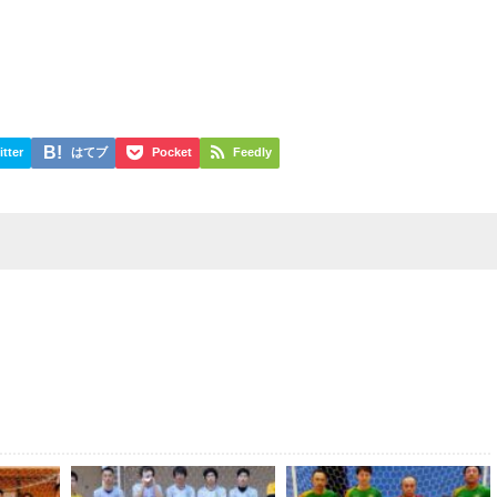
itter
はてブ
Pocket
Feedly