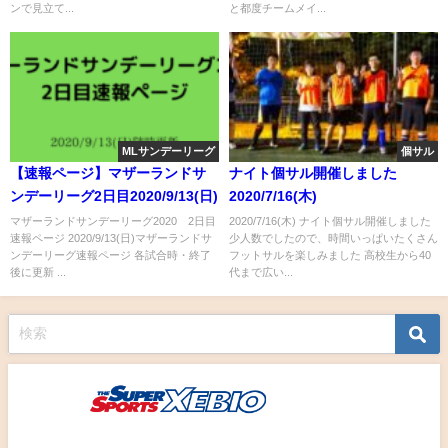
ンで見立て...
と都度チームメイ...
MLサンデーリーグ
個サル
【速報ページ】マザーランドサ
ナイト個サル開催しました
ンデーリーグ2日目2020/9/13(日)
2020/7/16(木)
マザーランドサンデーリーグ2020 2日目
2020/7/16(木) ナイト個サル開催しました
速報ページ 2020/9/13(日)マザーランドサ
少人数でしたので、時間いっぱいたくさん
ンデーリーグ速報ページ 各試合時・終了
フットサルを楽しみました 高校生から40
後に更新 ...
代まで広い...