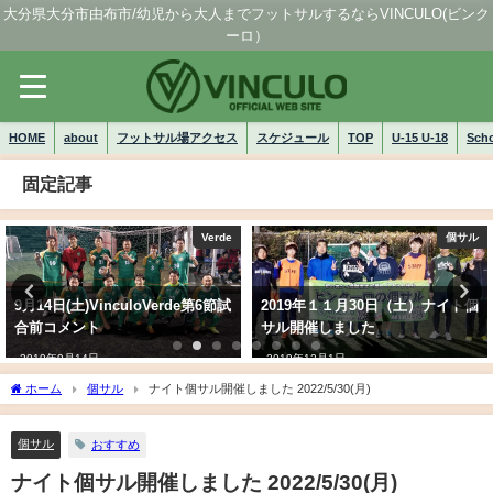
大分県大分市由布市/幼児から大人までフットサルするならVINCULO(ビンク
ーロ）
HOME
about
フットサル場アクセス
スケジュール
TOP
U-15 U-18
Sch
固定記事
Verde
個サル
9月14日(土)VinculoVerde第6節試
2019年１１月30日（土）ナイト個
合前コメント
サル開催しました
2019年9月14日
2019年12月1日
ホーム
個サル
ナイト個サル開催しました 2022/5/30(月)
個サル
おすすめ
ナイト個サル開催しました 2022/5/30(月)