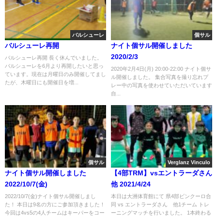
バルシューレ
個サル
バルシューレ再開
ナイト個サル開催しました
2020/2/3
バルシューレ再開 長く休んでいました。
バルシューレを6月より再開したいと思っ
2020年2月4日(月) 20:00-22:00 ナイト個サ
ています。現在は月曜日のみ開催してまし
ル開催しました。 集合写真を撮り忘れプ
たが、木曜日にも開催日を増...
レー中の写真を使わせていただいています
自...
個サル
Verglanz Vinculo
ナイト個サル開催しました
【4部TRM】vsエントラーダさん
2022/10/7(金)
他 2021/4/24
2022/10/7(金)ナイト個サル開催しまし
本日は大洲体育館にて 県4部ビンクーロ合
た！ 本日は9名の方にご参加頂きました！
同 vs エントラーダさん 他1チーム トレ
今回は4vs5の4人チームはキーパーをコー
ーニングマッチを行いました。 1本終わる