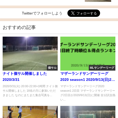
Twitterでフォローしよう
おすすめの記事
個サル
MLサンデーリーグ
ナイト個サル開催しました
マザーランドサンデーリーグ
2020/3/31
2020 season1 2020/9/13(日)2日
目終了時順位&得点ランキング
2020/3/31(火) 20:00-22:00+1時間 ナイト個
マザーランドサンデーリーグ2020
サル開催しました 18名の方に参加いただ
season1 2日目 マザーランドサンデーリー
きました なのにまたまた集合写真を...
グ2日目が2020/9/13(日)に開催 全12試合熱
い...