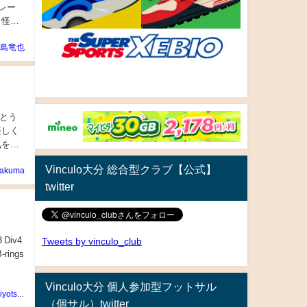
レー
、怪我
島竜也
がとう
楽しく
気をつ
Vinculo大分 総合型クラブ【公式】
akuma
twitter
Div4
Tweets by vinculo_club
Vinculo大分 個人参加型フットサル
TanakaKiyotsugu
（個サル）twitter