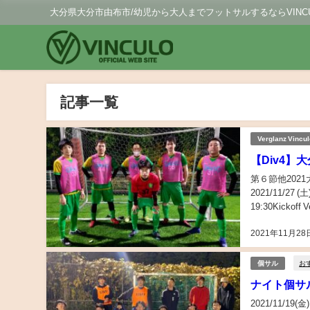
大分県大分市由布市/幼児から大人までフットサルするならVINCU
記事一覧
Verglanz Vincu
【Div4】
第６節他2021
2021/11/27 (土) 大分東
19:30Kickoff 
2021年11月28
お
個サル
ナイト個サル開
2021/11/1