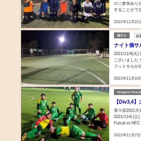
のご参加あり
することがで
のないようによ
2021年11月21
お
個サル
ナイト個サル開
2021/11/
ございました
フットサルが
けて万全の防寒
2021年11月10
Verglanz Vincu
【Div3,
第５節2021大
2021/11/6 (土) 大分東フット
Futsal vs NFC
2021年11月7日