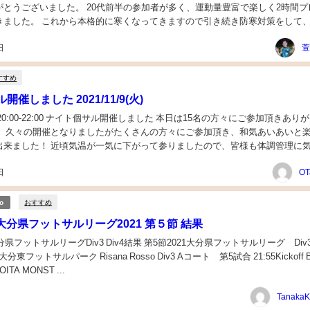
がとうございました。 20代前半の参加者が多く、運動量豊富で楽しく2時間プ
きました。 これから本格的に寒くなってきますので引き続き防寒対策をして
ろしくお...
日
萱
すすめ
催しました 2021/11/9(火)
9(火) 20:00-22:00 ナイト個サル開催しました 本日は15名の方々にご参加頂きあり
！ 久々の開催となりましたがたくさんの方々にご参加頂き、和気あいあいと
出来ました！ 近頃気温が一気に下がって参りましたので、皆様も体調管理に
対策を行いフッ...
日
OT
おすすめ
lo
4】大分県フットサルリーグ2021 第５節 結果
分県フットサルリーグDiv3 Div4結果 第5節2021大分県フットサルリーグ Div3 
サルパーク Risana Rosso Div3 Aコート 第5試合 21:55Kickoff B-rings
 OITA MONST ...