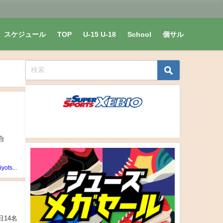
スケジュール
TOP
U-15 U-18
School
個サル
TanakaKiyotsugu
日14名