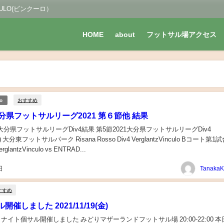
LO(ビンクーロ）
HOME
about
フットサル場アクセス
おすすめ
lo
大分県フットサルリーグ2021 第６節他 結果
大分県フットサルリーグDiv4結果 第5節2021大分県フットサルリーグDiv4
フットサルパーク Risana Rosso Div4 VerglantzVinculo Bコート第1試合
VerglantzVinculo vs ENTRAD...
日
すすめ
催しました 2021/11/19(金)
9(金) ナイト個サル開催しました みどりマザーランドフットサル場 20:00-22:00 本