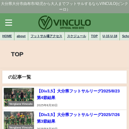
大分県大分市由布市/幼児から大人までフットサルするならVINCULO(ビンク
ーロ）
HOME
about
フットサル場アクセス
スケジュール
TOP
U-15 U-18
Sch
TOP
の記事一覧
【Div3,5】大分県フットサルリーグ2025/8/23
第4節結果
Verglanz Vinculo
2025年8月30日
【Div3,5】大分県フットサルリーグ2025/7/26
第3節結果
Verglanz Vinculo
2025年8月30日