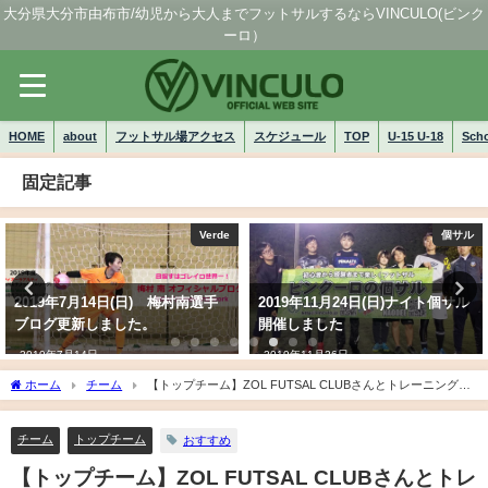
大分県大分市由布市/幼児から大人までフットサルするならVINCULO(ビンク
ーロ）
HOME
about
フットサル場アクセス
スケジュール
TOP
U-15 U-18
Sch
固定記事
Verde
個サル
2019年7月14日(日) 梅村南選手
2019年11月24日(日)ナイト個サル
ブログ更新しました。
開催しました
2019年7月14日
2019年11月26日
ホーム
チーム
【トップチーム】ZOL FUTSAL CLUBさんとトレーニングマ
ッチ 2020/7/10(金)大分市コンパルホール
チーム
トップチーム
おすすめ
【トップチーム】ZOL FUTSAL CLUBさんとトレ