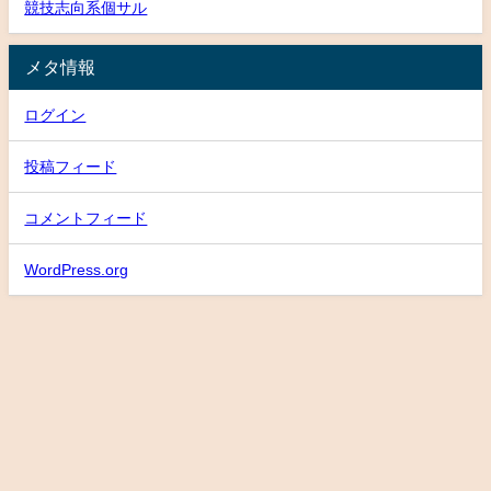
競技志向系個サル
メタ情報
ログイン
投稿フィード
コメントフィード
WordPress.org
HOME
about
フットサル場アクセス
スケジュール
TOP
U-15 U-18
School
個サル