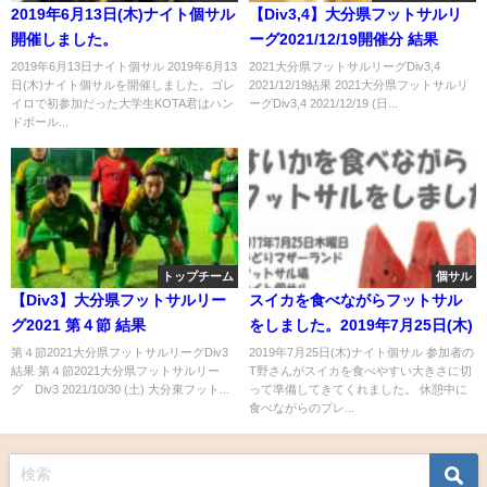
2019年6月13日(木)ナイト個サル
【Div3,4】大分県フットサルリ
開催しました。
ーグ2021/12/19開催分 結果
2019年6月13日ナイト個サル 2019年6月13
2021大分県フットサルリーグDiv3,4
日(木)ナイト個サルを開催しました。ゴレ
2021/12/19結果 2021大分県フットサルリ
イロで初参加だった大学生KOTA君はハン
ーグDiv3,4 2021/12/19 (日...
ドボール...
トップチーム
個サル
【Div3】大分県フットサルリー
スイカを食べながらフットサル
グ2021 第４節 結果
をしました。2019年7月25日(木)
第４節2021大分県フットサルリーグDiv3
2019年7月25日(木)ナイト個サル 参加者の
結果 第４節2021大分県フットサルリー
T野さんがスイカを食べやすい大きさに切
グ Div3 2021/10/30 (土) 大分東フット...
って準備してきてくれました。 休憩中に
食べながらのプレ...