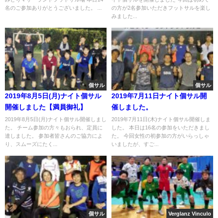
名のご参加ありがとうございました。 ...
の方が2名参加いただきフットサルを楽し
みました...
個サル
個サル
2019年8月5日(月)ナイト個サル
2019年7月11日ナイト個サル開
開催しました【満員御礼】
催しました。
2019年8月5日(月)ナイト個サル開催しまし
2019年7月11日(木)ナイト個サル開催しま
た。 チーム参加の方々もおられ、定員に
した。 本日は16名の参加をいただきまし
達しました。 参加者皆さんのご協力によ
た。 今回女性の初参加の方がいらっしゃ
り、スムーズにたく...
いましたが、すご...
個サル
Verglanz Vinculo