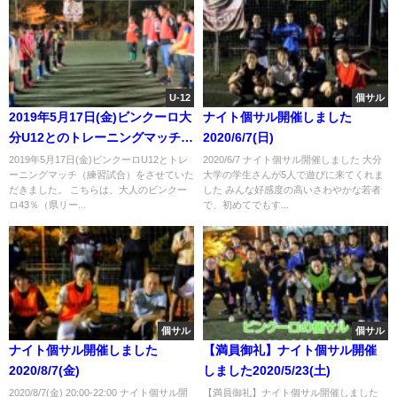
U-12
個サル
2019年5月17日(金)ビンクーロ大
ナイト個サル開催しました
分U12とのトレーニングマッチを
2020/6/7(日)
させていただきました。
2019年5月17日(金)ビンクーロU12とトレ
2020/6/7 ナイト個サル開催しました 大分
ーニングマッチ（練習試合）をさせていた
大学の学生さんが5人で遊びに来てくれま
だきました。 こちらは、大人のビンクー
した みんな好感度の高いさわやかな若者
ロ43％（県リー...
で、初めてでもす...
個サル
個サル
ナイト個サル開催しました
【満員御礼】ナイト個サル開催
2020/8/7(金)
しました2020/5/23(土)
2020/8/7(金) 20:00-22:00 ナイト個サル開
【満員御礼】ナイト個サル開催しました