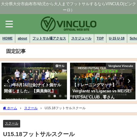
大分県大分市由布市/幼児から大人までフットサルするならVINCULO(ビンク
ーロ）
HOME
about
フットサル場アクセス
スケジュール
TOP
U-15 U-18
Sch
固定記事
個サル
Verglanz Vinculo
2019年8月16日(金)ナイト個サル
【トレーニングマッチ】
開催しました。【満員御礼】
Verglantz vs Ligacao vs MEISEI
FUTSAL CLUB . 零さん
2019年8月18日
2020/7/28(火)
ホーム
スクール
U15.18フットサルスクール
2020年7月30日
スクール
U15.18フットサルスクール