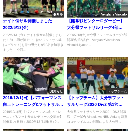
個サル
Verglanz Vinculo
ナイト個サル開催しました
【開幕戦ビンクーロダービー】
2022/5/13(金)
大分県フットサルリーグ4部
VerglantzVinculo vs
2022/5/13（金）ナイト個サル開催しまし
2020/7/18(土)大分県フットサルリーグ4部
た！ 強い雨が降る中、熱いフットサル魂
開幕戦 第3試合 VerglantzVinculo vs
VinculoLigacao
(スピリット)を持つ男たちが10名参加頂き
VinculoLigacao...
ました！ 今回...
お知らせ
トップチーム
2019/12/1(日)【パフォーマンス
【トップチーム】大分県フット
向上トレーニング&フットサルレ
サルリーグ2020 Div2 第1節
ディース交流会】開催案内
Vinculo vs NBU Anfang
2019/12/1(日)【パフォーマンス向上トレ
大分県フットサルリーグ2020 Div2 開幕
ーニング&フットサルレディース交流会】
戦 第一試合 Vinculo vs NBU Anfang 新型
開催案内 日時：2019年12月1日(日) 9...
コロナウイルスの影響により大分県...