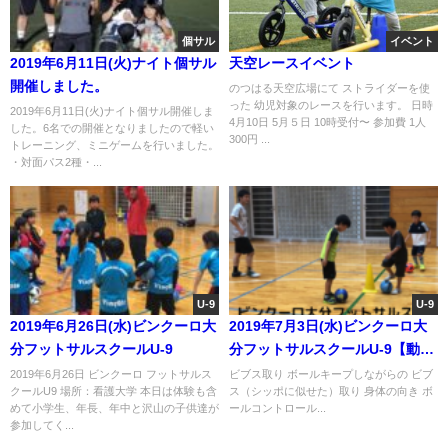
個サル
イベント
2019年6月11日(火)ナイト個サル
天空レースイベント
開催しました。
のつはる天空広場にて ストライダーを使
った 幼児対象のレースを行います。 日時
2019年6月11日(火)ナイト個サル開催しま
4月10日 5月５日 10時受付〜 参加費 1人
した。6名での開催となりましたので軽い
300円 ...
トレーニング、ミニゲームを行いました。
・対面パス2種・...
U-9
U-9
2019年6月26日(水)ビンクーロ大
2019年7月3日(水)ビンクーロ大
分フットサルスクールU-9
分フットサルスクールU-9【動画
あり】
2019年6月26日 ビンクーロ フットサルス
ビブス取り ボールキープしながらの ビブ
クールU9 場所：看護大学 本日は体験も含
ス（シッポに似せた）取り 身体の向き ボ
めて小学生、年長、年中と沢山の子供達が
ールコントロール...
参加してく...