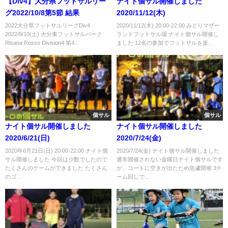
【Div4】大分県フットサルリー
ナイト個サル開催しました
グ2022/10/8第5節 結果
2020/11/12(木)
2022大分県フットサルリーグDiv4
2020/11/12(木) 20:00-22:00 みどりマザー
2022/9/10(土) 大分東フットサルパーク
ランドフットサル場 ナイト個サル開催し
Risana Rosso Division4 第4...
ました 12名の参加でフットサルを楽...
個サル
個サル
ナイト個サル開催しました
ナイト個サル開催しました
2020/6/21(日)
2020/7/24(金)
2020年6月21日(日) 20:00-22:00 ナイト個
2020/7/24(金) ナイト個サル開催しました
サル開催しました 今回は少数でしたので
通常開催されない金曜日ナイト個サルです
たくさんのゲームができました たくさん
が、コートに空きが出たため急遽開催 3チ
のゴ...
ーム回しで...