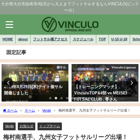
大分県大分市由布市/幼児から大人までフットサルするならVINCULO(ビンク
ーロ）
HOME
about
フットサル場アクセス
スケジュール
TOP
U-15 U-18
Sch
固定記事
個サル
Vinculo Ligacao
2019年8月29日(木)ナイト個サル
【トレーニングマッチ】
開催しました
VinculoTOP&4部 vs MEISEI
FUTSAL CLUB . 零さん
2019年8月31日
2020/10/27火)
ホーム
チーム
Verde
梅村南選手、九州女子フットサルリーグ出場！
2020年11月3日
Verde
お知らせ
トップチーム
梅村南選手、九州女子フットサルリーグ出場！