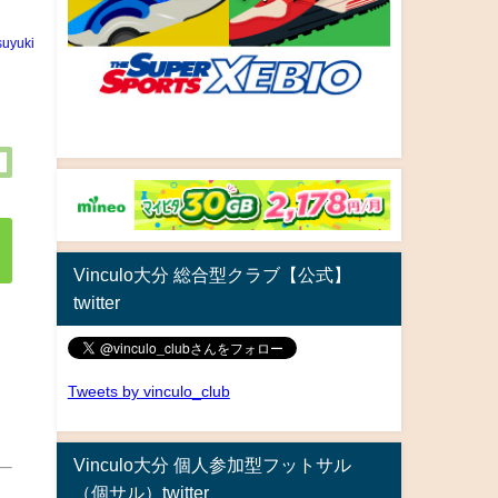
uyuki
Vinculo大分 総合型クラブ【公式】
twitter
Tweets by vinculo_club
Vinculo大分 個人参加型フットサル
（個サル）twitter