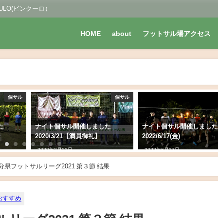
LO(ビンクーロ）
HOME
about
フットサル場アクセス
個サル
個サル
た
ナイト個サル開催しました
ナイト個サル開催しまし
2022/6/17(金)
2022/4/19(火)
2022年6月17日
2022年4月19日
】大分県フットサルリーグ2021 第３節 結果
おすすめ