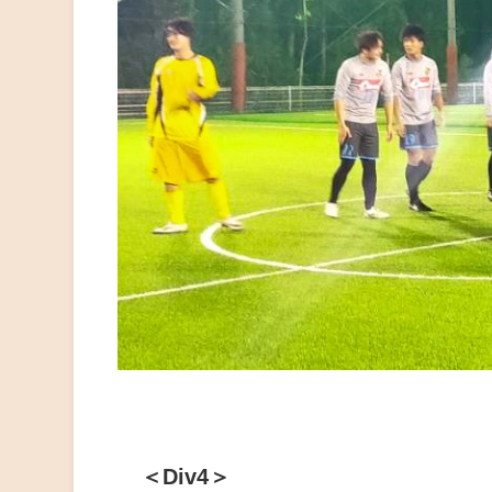
＜Div4＞