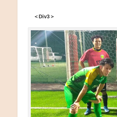
＜Div3＞