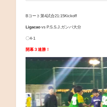
Bコート第4試合21:15Kickoff
Ligacao
vs
P.S.S.J.ガンバ大分
〇4-1
開幕３連勝！