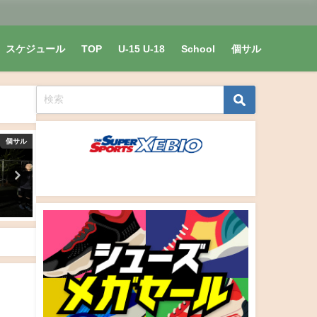
スケジュール
TOP
U-15 U-18
School
個サル
個サル
個サル
ゴールキーパー・ゴレイロ
た
ナイト個サル開催しました
11/25 GK・ゴレイロスク
2021/08/03
2019年11月27日
2021年8月4日