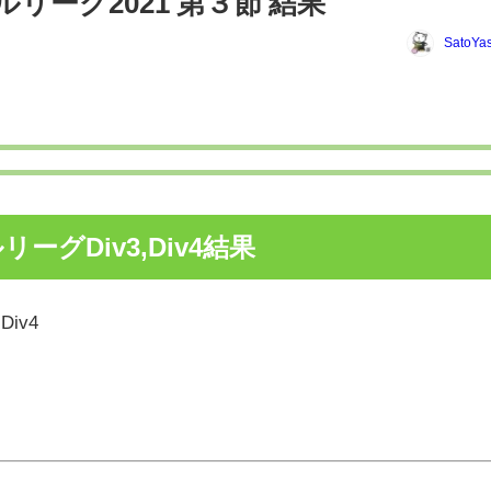
ルリーグ2021 第３節 結果
SatoYas
ーグDiv3,Div4結果
iv4