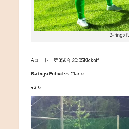
B-rings f
Aコート 第3試合 20:35Kickoff
B-rings Futsal
vs Clarte
●3-6