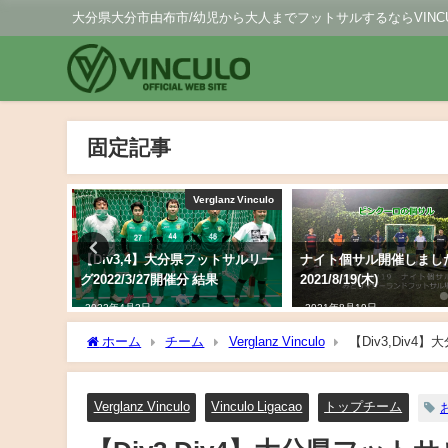
大分県大分市由布市/幼児から大人までフットサルするならVINCU
固定記事
anz Vinculo
個サル
ットサルリー
ナイト個サル開催しました
ナイト個サル開催しまし
2021/8/19(木)
2020/3/21【満員御礼】
2021年8月19日
2020年3月23日
ホーム
チーム
Verglanz Vinculo
【Div3,Div4
Verglanz Vinculo
Vinculo Ligacao
トップチーム