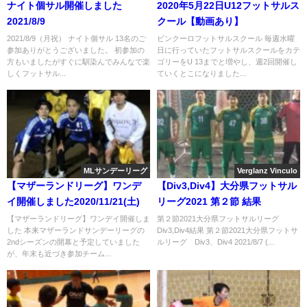
ナイト個サル開催しました
2020年5月22日U12フットサルス
2021/8/9
クール【動画あり】
2021/8/9（月祝） ナイト個サル 13名のご
ビンクーロフットサルスクール 毎週水曜
参加ありがとうございました。 初参加の
日に行っていたフットサルスクールをカテ
方もいましたがすぐに馴染んでみんなで楽
ゴリーをU 13までと増やし、週2回開催し
しくフットサル...
ていくとこになりました...
MLサンデーリーグ
Verglanz Vinculo
【マザーランドリーグ】ワンデ
【Div3,Div4】大分県フットサル
イ開催しました2020/11/21(土)
リーグ2021 第２節 結果
【マザーランドリーグ】ワンデイ開催しま
第２節2021大分県フットサルリーグ
した 本来マザーランドサンデーリーグの
Div3,Div4結果 第２節2021大分県フットサ
2ndシーズンの開幕と予定していました
ルリーグ Div3、Div4 2021/8/7 (...
が、年末も近づき参加チーム...