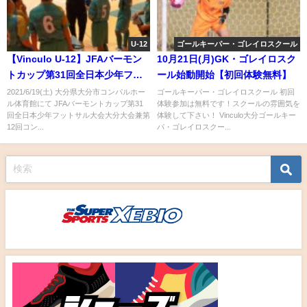
U-12
ゴールキーパー・ゴレイロスクール
【Vinculo U-12】JFAバーモン
10月21日(月)GK・ゴレイロスク
トカップ第31回全日本少年フッ
ール始動開始【初回体験無料】
トサル大会大分大会
2021/6/19(土) 大分県大分市コンパルホー
ゴールキーパー・ゴレイロスクール 初回
ル体育館にて JFAバーモントカップ第31
体験参加は無料です！スクールの雰囲気を
2021/6/19(土)
回全日本少年フットサル大会大分大会兼第
体験して下さい！ Vinculo大分ゴールキー
12回コン...
パ・ゴレイロスクー...