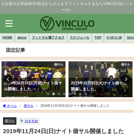
大分県大分市由布市/幼児から大人までフットサルするならVINCULO(ビンク
ーロ）
HOME
about
フットサル場アクセス
スケジュール
TOP
U-15 U-18
Sch
固定記事
個サル
個サル
2019年10月14日(月祝)ナイト個サ
2019年10月8日(火)ナイト個サル
ル開催しました。
開催しました。
2019年10月15日
2019年10月9日
ホーム
個サル
2019年11月24日(日)ナイト個サル開催しました
個サル
おすすめ
2019年11月24日(日)ナイト個サル開催しました