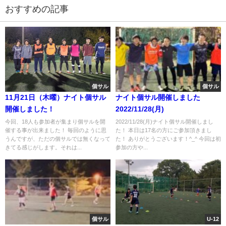
おすすめの記事
個サル
個サル
11月21日（木曜）ナイト個サル
ナイト個サル開催しました
開催しました！
2022/11/28(月)
今回、18人も参加者が集まり個サルを開
2022/11/28(月)ナイト個サル開催しまし
催する事が出来ました！ 毎回のように思
た！ 本日は17名の方にご参加頂きまし
うんですが、ただの個サルでは無くなって
た！ ありがとうございます！^_^ 今回は初
きてる感じがします。それは...
参加の方や...
個サル
U-12