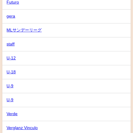
Futuro
gera
MLサンデーリーグ
staff
U-12
U-18
U-9
U-9
Verde
Verglanz Vinculo