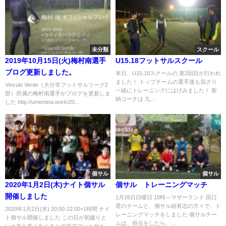
未分類
スクール
2019年10月15日(火)梅村南選手
U15.18フットサルスクール
ブログ更新しました。
本日、U15.18スクールの 第2回目が行われ
ました！ トップチームの選手達も混ざり
Vinculo Verde（大分市フットサルリーグ2
一緒にトレーニングにはげみました！ 新
部）所属の梅村南選手がブログを更新しま
納コーチは 九...
した http://umemina.work/20...
個サル
個サル
2020年1月2日(木)ナイト個サル
個サル トレーニングマッチ
開催しました
1月26日日曜日 10時～マザーランド 田口
君のチームと、個サル組有志の方々で、ト
2020年1月2日(木) 20:00-22:00+1時間 ナイ
レーニングマッチをしました 個サルチー
ト個サル開催しました この日が初蹴りと
ムは、得点をしたら、...
いう方も多くたくさんの方でフットサル