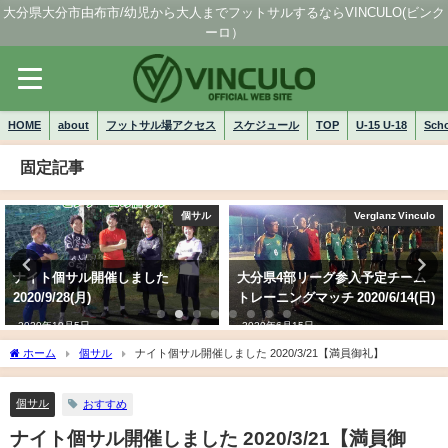
大分県大分市由布市/幼児から大人までフットサルするならVINCULO(ビンク
ーロ）
HOME
about
フットサル場アクセス
スケジュール
TOP
U-15 U-18
Sch
固定記事
個サル
Verglanz Vinculo
ナイト個サル開催しました
大分県4部リーグ参入予定チーム
2020/9/28(月)
トレーニングマッチ 2020/6/14(日)
2020年10月5日
2020年6月15日
ホーム
個サル
ナイト個サル開催しました 2020/3/21【満員御礼】
個サル
おすすめ
ナイト個サル開催しました 2020/3/21【満員御