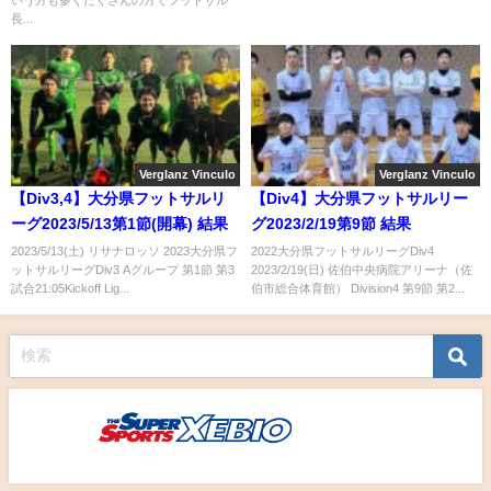
長...
Verglanz Vinculo
Verglanz Vinculo
【Div3,4】大分県フットサルリ
【Div4】大分県フットサルリー
ーグ2023/5/13第1節(開幕) 結果
グ2023/2/19第9節 結果
2023/5/13(土) リサナロッソ 2023大分県フ
2022大分県フットサルリーグDiv4
ットサルリーグDiv3 Aグループ 第1節 第3
2023/2/19(日) 佐伯中央病院アリーナ（佐
試合21:05Kickoff Lig...
伯市総合体育館） Division4 第9節 第2...