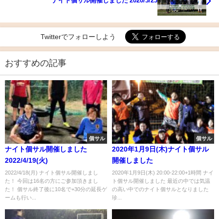
ナイト個サル開催しました 2020/3/23
Twitterでフォローしよう
おすすめの記事
個サル
個サル
ナイト個サル開催しました
2020年1月9日(木)ナイト個サル
2022/4/19(火)
開催しました
2022/4/18(月) ナイト個サル開催しまし
2020年1月9日(木) 20:00-22:00+1時間 ナイ
た！ 今回は16名の方にご参加頂きまし
ト個サル開催しました 最近の中では気温
た！ 個サル終了後に10名で+30分の延長ゲ
の高い中でのナイト個サルとなりました
ームも行い...
珍...