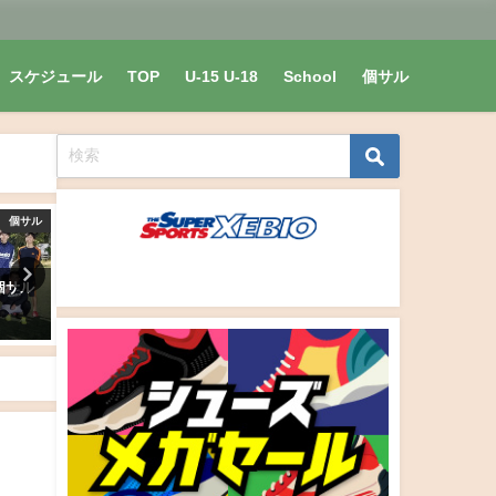
スケジュール
TOP
U-15 U-18
School
個サル
個サル
アスリートスクール
Verglanz V
ト個サル
2019年7月5日(金)アスリートスク
【トレーニングマッチ】
ール【動画あり】
Verglantz vs Ligacao vs M
FUTSAL CLUB . 零さん
2019年7月8日
2020/7/28(火)
2020年7月30日