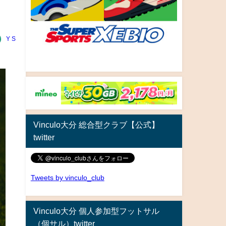
Y S
Vinculo大分 総合型クラブ【公式】
twitter
Tweets by vinculo_club
Vinculo大分 個人参加型フットサル
（個サル）twitter