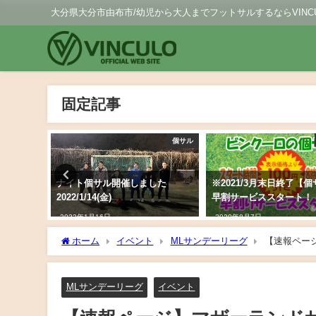
大分県大分市由布市/幼児から大人までフットサルするならVINCU
固定記事
個サル
個サル
行いまし
ナイト個サル開催しました
※2021/3月末日終了【
:00
2022/1/14(金)
早割サービススタート！
2022年1月16日
2020年8月7日
ホーム
イベント
MLサンデーリーグ
【速報ページ
MLサンデーリーグ
イベント