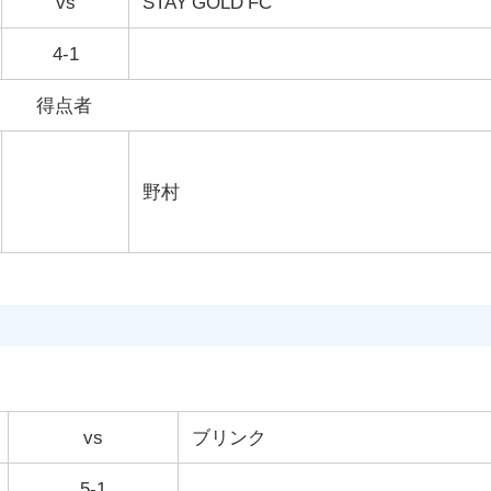
vs
STAY GOLD FC
4-1
得点者
野村
vs
ブリンク
5-1