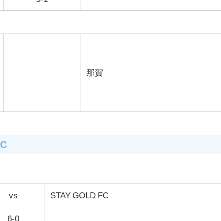
那賀
FC
vs
STAY GOLD FC
6-0