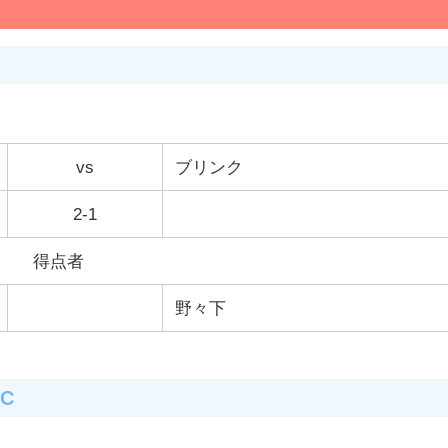
vs
ブリンク
2-1
得点者
野々下
FC