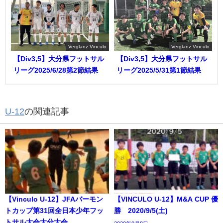
Verglanz Vinculo
Verglanz Vinculo
【Div3,5】大分県フットサル
【Div3,5】大分県フットサル
リーグ2025/6/28第2節結果
リーグ2025/5/31第1節結果
U-12
の関連記事
【Vinculo U-12】JFAバーモン
【VINCULO U-12】M&A CUP 優
トカップ第31回全日本少年フッ
勝 2020/9/5(土)
トサル大会大分大会