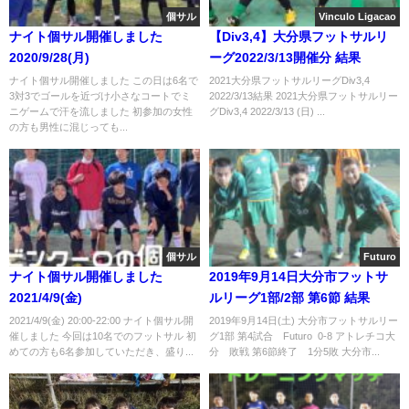
個サル
Vinculo Ligacao
ナイト個サル開催しました
【Div3,4】大分県フットサルリ
2020/9/28(月)
ーグ2022/3/13開催分 結果
ナイト個サル開催しました この日は6名で
2021大分県フットサルリーグDiv3,4
3対3でゴールを近づけ小さなコートでミ
2022/3/13結果 2021大分県フットサルリー
ニゲームで汗を流しました 初参加の女性
グDiv3,4 2022/3/13 (日) ...
の方も男性に混じっても...
個サル
Futuro
ナイト個サル開催しました
2019年9月14日大分市フットサ
2021/4/9(金)
ルリーグ1部/2部 第6節 結果
2021/4/9(金) 20:00-22:00 ナイト個サル開
2019年9月14日(土) 大分市フットサルリー
催しました 今回は10名でのフットサル 初
グ1部 第4試合 Futuro 0-8 アトレチコ大
めての方も6名参加していただき、盛り...
分 敗戦 第6節終了 1分5敗 大分市...