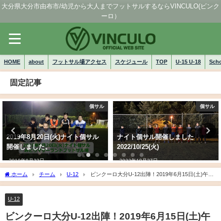
大分県大分市由布市/幼児から大人までフットサルするならVINCULO(ビンク
ーロ）
HOME
about
フットサル場アクセス
スケジュール
TOP
U-15 U-18
Sch
固定記事
個サル
個サル
2019年8月20日(火)ナイト個サル
ナイト個サル開催しました
開催しました。
2022/10/25(火)
2019年8月22日
2022年10月27日
ホーム
チーム
U-12
ビンクーロ大分U-12出陣！2019年6月15日(土)午後
コンパルホールへ
U-12
ビンクーロ大分U-12出陣！2019年6月15日(土)午