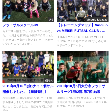
U-9
Vinculo Ligacao
フットサルスクールU9
【トレーニングマッチ】Vinculo
vs MEISEI FUTSAL CLUB . 零
カテゴリー整理 フットサル スクールでし
た。 今月より新3年生を高学年クラスとし
さん 2020/11/17(火)
【TRM】VINCULO+ZERO vs MEISEI
て カテゴリー分けを行いました。 あわせ
FUTSAL CLUB.零 2020/11/17(火) みどり
て空いたスペースを使...
マザーランドフットサ...
個サル
Futuro
2019年8月16日(金)ナイト個サル
2019年10月5日大分市フットサ
開催しました。【満員御礼】
ルリーグ1部/2部 第7節 結果
2019年8月16日(金)20:00-22:00 ナイト個
2019年10月5日(土) 大分市フットサルリー
サル開催しました 20名の参加で『満員御
グ1部 第7節 第3試合 Futuro 3-8 NODA
礼』と、なりました。 お盆ならではの横
FUTSAL CLUB MONS...
浜か...