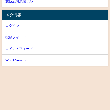
競技志向系個サル
メタ情報
ログイン
投稿フィード
コメントフィード
WordPress.org
HOME
about
フットサル場アクセス
スケジュール
TOP
U-15 U-18
School
個サル