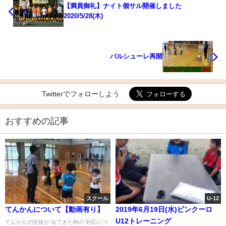
【満員御礼】ナイト個サル開催しました
2020/5/28(木)
バルシューレ再開
Twitterでフォローしよう
おすすめの記事
スクール
U-12
てんかんについて【動画有り】
2019年6月19日(水)ビンクーロ
U12トレーニング
てんかんの症状が 出てきた時の 対応につ