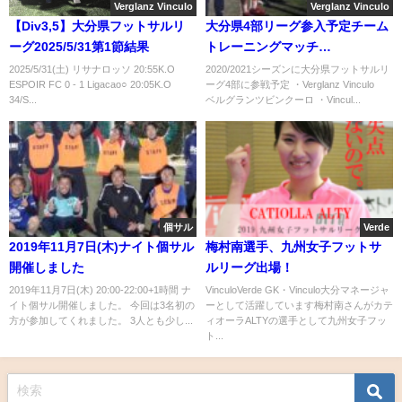
Verglanz Vinculo
Verglanz Vinculo
【Div3,5】大分県フットサルリ
大分県4部リーグ参入予定チーム
ーグ2025/5/31第1節結果
トレーニングマッチ
2020/6/14(日)
2025/5/31(土) リサナロッソ 20:55K.O
2020/2021シーズンに大分県フットサルリ
ESPOIR FC 0 - 1 Ligacao○ 20:05K.O
ーグ4部に参戦予定 ・Verglanz Vinculo
34/S...
ベルグランツビンクーロ ・Vincul...
個サル
Verde
2019年11月7日(木)ナイト個サル
梅村南選手、九州女子フットサ
開催しました
ルリーグ出場！
2019年11月7日(木) 20:00-22:00+1時間 ナ
VinculoVerde GK・Vinculo大分マネージャ
イト個サル開催しました。 今回は3名初の
ーとして活躍しています梅村南さんがカテ
方が参加してくれました。 3人とも少し...
ィオーラALTYの選手として九州女子フッ
ト...