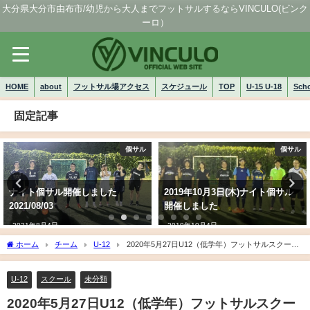
大分県大分市由布市/幼児から大人までフットサルするならVINCULO(ビンク
ーロ）
HOME
about
フットサル場アクセス
スケジュール
TOP
U-15 U-18
Sch
固定記事
個サル
個サル
2019年10月3日(木)ナイト個サル
2019年9月30日(月)ナイト個サル
開催しました
開催しました
2019年10月4日
2019年10月1日
ホーム
チーム
U-12
2020年5月27日U12（低学年）フットサルスクール
【動画あり】
U-12
スクール
未分類
2020年5月27日U12（低学年）フットサルスクー