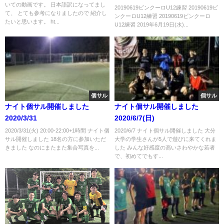
いての動画です。 日本語訳になってまし
20190619ビンクーロU12練習 20190619ビ
て、 とても参考になりましたので 紹介し
ンクーロU12練習 20190619ビンクーロ
たいと思います。 ht...
U12練習 2019年6月19日(水)...
個サル
個サル
ナイト個サル開催しました
ナイト個サル開催しました
2020/3/31
2020/6/7(日)
2020/3/31(火) 20:00-22:00+1時間 ナイト個
2020/6/7 ナイト個サル開催しました 大分
サル開催しました 18名の方に参加いただ
大学の学生さんが5人で遊びに来てくれま
きました なのにまたまた集合写真を...
した みんな好感度の高いさわやかな若者
で、初めてでもす...