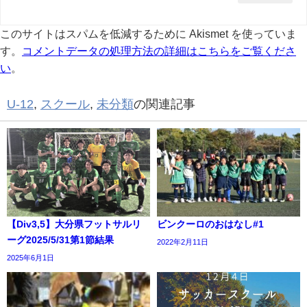
このサイトはスパムを低減するために Akismet を使っていま
す。
コメントデータの処理方法の詳細はこちらをご覧くださ
い
。
U-12
,
スクール
,
未分類
の関連記事
【Div3,5】大分県フットサルリ
ビンクーロのおはなし#1
ーグ2025/5/31第1節結果
2022年2月11日
2025年6月1日