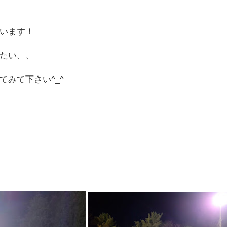
います！
たい、、
みて下さい^_^