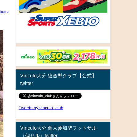
akuma
Vinculo大分 総合型クラブ【公式】
twitter
Tweets by vinculo_club
Vinculo大分 個人参加型フットサル
（個サル）twitter