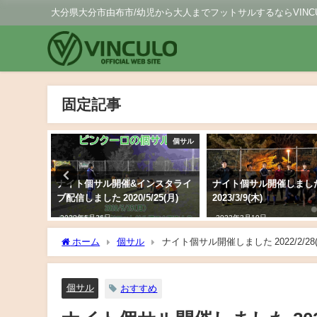
大分県大分市由布市/幼児から大人までフットサルするならVINCU
固定記事
個サル
個サル
した
ナイト個サル開催&インスタライ
ナイト個サル開催しまし
ブ配信しました 2020/5/25(月)
2023/3/9(木)
2020年5月26日
2023年3月10日
ホーム
個サル
ナイト個サル開催しました 2022/2/28(
個サル
おすすめ