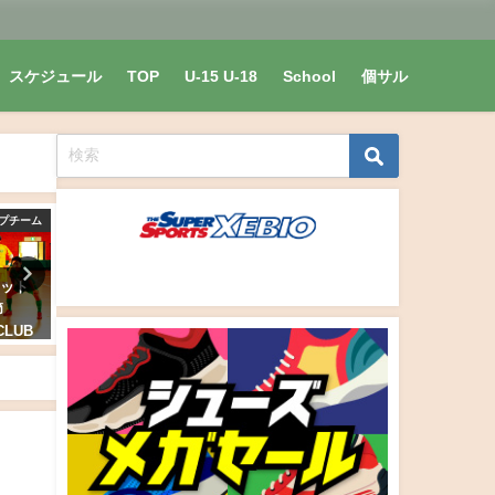
スケジュール
TOP
U-15 U-18
School
個サル
プチーム
トップチーム
フット
【トップチーム】ZOL FUTSAL
2020年1月6日(月)ナイト個
節
CLUBさんとトレーニングマッチ
催しました
 CLUB
2020/7/10(金)大分市コンパルホ
2020年1月7日
ール
2020年7月17日