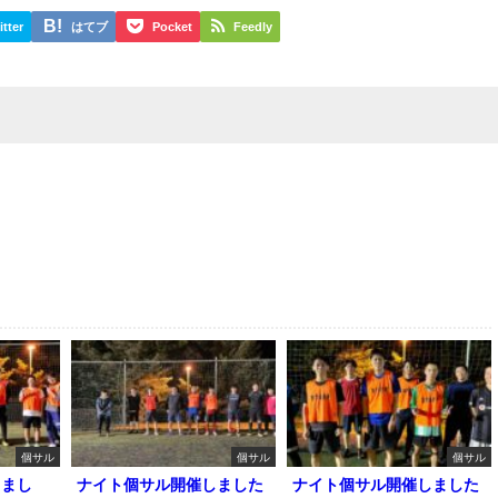
itter
はてブ
Pocket
Feedly
個サル
個サル
個サル
しまし
ナイト個サル開催しました
ナイト個サル開催しました