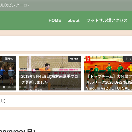
LO(ビンクーロ）
HOME
about
フットサル場アクセス
個サル
Verde
トッ
た
2019年8月4日(日)梅村南選手ブロ
【トップチーム】大分県
グ更新しました
サルリーグ2020 Div2 第3
Vinculo vs ZOL FUTSAL
2019年8月7日
2020年8月31日
月)