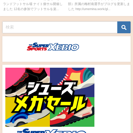
ランドフットサル場 ナイト個サル開催し
部）所属の梅村南選手がブログを更新しま
ました 12名の参加でフットサルを楽...
した http://umemina.work/gl...