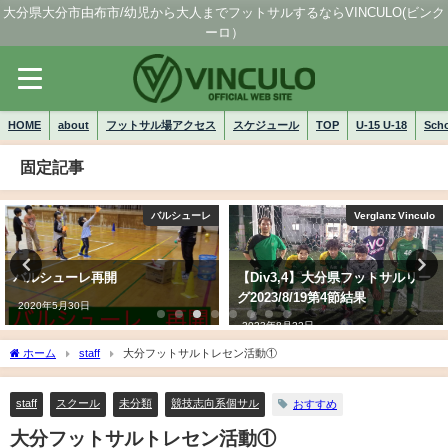
大分県大分市由布市/幼児から大人までフットサルするならVINCULO(ビンク
ーロ）
HOME
about
フットサル場アクセス
スケジュール
TOP
U-15 U-18
Sch
固定記事
バルシューレ
Verglanz Vinculo
バルシューレ再開
【Div3,4】大分県フットサルリー
グ2023/8/19第4節結果
2020年5月30日
2023年8月22日
ホーム
staff
大分フットサルトレセン活動①
staff
スクール
未分類
競技志向系個サル
おすすめ
大分フットサルトレセン活動①