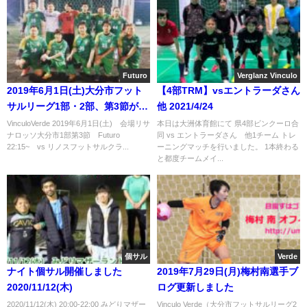
Futuro
Verglanz Vinculo
2019年6月1日(土)大分市フット
【4部TRM】vsエントラーダさん
サルリーグ1部・2部、第3節が行
他 2021/4/24
われます。
VinculoVerde 2019年6月1日(土) 会場リサ
本日は大洲体育館にて 県4部ビンクーロ合
ナロッソ大分市1部第3節 Futuro
同 vs エントラーダさん 他1チーム トレ
22:15~ vs リノスフットサルクラ...
ーニングマッチを行いました。 1本終わる
と都度チームメイ...
個サル
Verde
ナイト個サル開催しました
2019年7月29日(月)梅村南選手ブ
2020/11/12(木)
ログ更新しました
2020/11/12(木) 20:00-22:00 みどりマザー
Vinculo Verde（大分市フットサルリーグ2