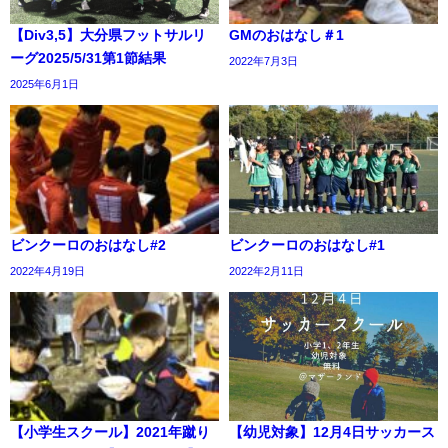
【Div3,5】大分県フットサルリ
GMのおはなし＃1
ーグ2025/5/31第1節結果
2022年7月3日
2025年6月1日
ビンクーロのおはなし#2
ビンクーロのおはなし#1
2022年4月19日
2022年2月11日
【小学生スクール】2021年蹴り
【幼児対象】12月4日サッカース