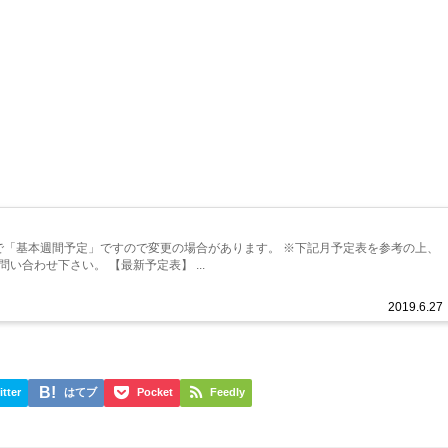
で「基本週間予定」ですので変更の場合があります。 ※下記月予定表を参考の上、
い合わせ下さい。 【最新予定表】 ...
2019.6.27
itter
はてブ
Pocket
Feedly