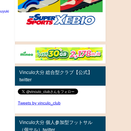
uyuki
Vinculo大分 総合型クラブ【公式】
twitter
Tweets by vinculo_club
Vinculo大分 個人参加型フットサル
（個サル）twitter