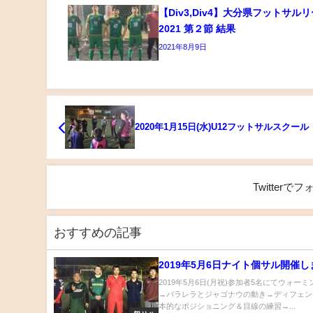
【Div3,Div4】大分県フットサル
2021 第２節 結果
2021年8月9日
2020年1月15日(水)U12フットサルスクール
Twitter
おすすめの記事
2019年5月6日ナイト個サル開催
2019年5月6日(月祝)参加者5名にてウォー
→パラレラとジャゴナウの動き→ディフェン
本的なポジショニング＆目線の練習→...