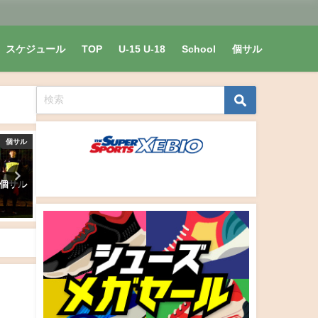
スケジュール
TOP
U-15 U-18
School
個サル
個サル
個サル
MLサンデ
ト個サル
ナイト個サル開催しました
マザーランドサンデーリー
2020/6/7(日)
2020 season1 2020/9/13(日
目終了時順位&得点ランキ
2020年6月8日
2020年9月14日