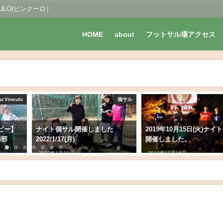
LO(ビンクーロ）
HOME
about
フットサル場アクセス
nz Vinculo
個サル
ビー】
ナイト個サル開催しました
2019年10月15日(火)ナイ
4部
2022/1/17(月)
開催しました。
2022年1月19日
2019年10月16日