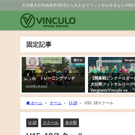
大分県大分市由布市/幼児から大人までフットサルするならVINCU
固定記事
ulo Ligacao
個サル
Vergla
ットサルリー
個サル トレーニングマッチ
【開幕戦ビンクーロダー
大分県フットサルリーグ
2020年1月26日
VerglantzVinculo vs
VinculoLigacao
ホーム
チーム
U-18
U15. 18スクール
2020年7月19日
U-18
スクール
未分類