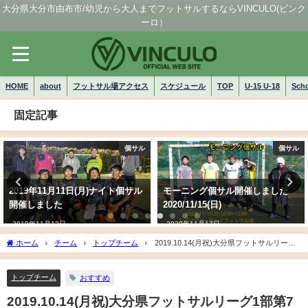
大分県大分市由布市/幼児から大人までフットサルするならVINCULO(ビンク
ーロ）
HOME
about
フットサル場アクセス
スケジュール
TOP
U-15 U-18
Sch
固定記事
個サル
Verglanz Vinculo
モーニング個サル開催しました
【Div3,Div4】大分県フットサル
2020/11/15(日)
リーグ2021 第３節 結果
2020年11月17日
2021年10月10日
ホーム
チーム
トップチーム
2019.10.14(月祝)大分県フットサルリーグ1
部第7節vsNBU Anfang
トップチーム
おすすめ
2019.10.14(月祝)大分県フットサルリーグ1部第7