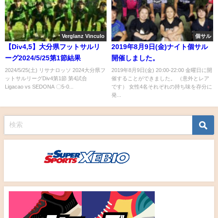
Verglanz Vinculo
個サル
【Div4,5】大分県フットサルリ
2019年8月9日(金)ナイト個サル
ーグ2024/5/25第1節結果
開催しました。
2024/5/25(土) リサナロッソ 2024大分県フ
2019年8月9日(金) 20:00-22:00 金曜日に開
ットサルリーグDiv4第1節 第4試合
催することができました。 （意外とレア
Ligacao vs SEDONA 〇5-0...
です） 女性4名それぞれの持ち味を存分に
発...