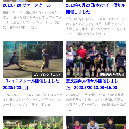
2019.7.28 サマースクール
2019年8月29日(木)ナイト個サル
開催しました
梅雨が明けて 一気に暑くなった大分県で
すが、 夏休み期間を利用して サマースク
仕切り役を任されて、2回目。だいぶ、慣
ール と題しまして バルシューレと （幼
れてきた気がします 今回、前回と比べて
児、低学年のボール遊び...
人数が多く集まり賑やかな個サルになりま
した！ 経験者の方や女性の...
ゴレイロクリニック
競技志向系個サル
ゴレイロスクール開催しました
競技志向系個サル開催しまし
2020/9/28(月)
た。2020/3/20 13:00~15:00
2020/9/28(月) 19:00-20:00 ゴレイロスクー
2020年3月20日(金祝) 13:00-15:00 競技志
ル開催しました ウォーミングアップ ↓ シ
向系個サルを開催しました 天気にも恵ま
ュートストップ ↓ ブラインドシュ...
れ気持ちの良い天気の中での競技志向系個
サ...