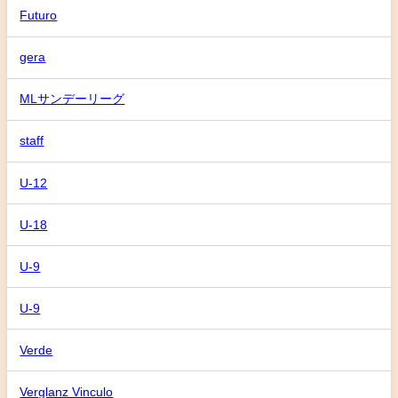
Futuro
gera
MLサンデーリーグ
staff
U-12
U-18
U-9
U-9
Verde
Verglanz Vinculo