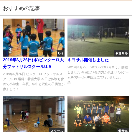
おすすめの記事
U-9
キヨサル
2019年6月26日(水)ビンクーロ大
キヨサル開催しました
分フットサルスクールU-9
2020年1月29日 20:30-22:00 キヨサル開催
しました 今回は14名の方が集まり7分ゲー
2019年6月26日 ビンクーロ フットサルス
ムを3チームGK固定にて行いました。
クールU9 場所：看護大学 本日は体験も含
楽...
めて小学生、年長、年中と沢山の子供達が
参加してく...
スクール
個サル