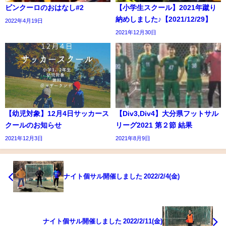
ビンクーロのおはなし#2
【小学生スクール】2021年蹴り
納めしました♪【2021/12/29】
2022年4月19日
2021年12月30日
【幼児対象】12月4日サッカース
【Div3,Div4】大分県フットサル
クールのお知らせ
リーグ2021 第２節 結果
2021年12月3日
2021年8月9日
ナイト個サル開催しました 2022/2/4(金)
ナイト個サル開催しました 2022/2/11(金)