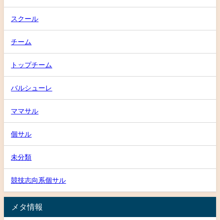
スクール
チーム
トップチーム
バルシューレ
ママサル
個サル
未分類
競技志向系個サル
メタ情報