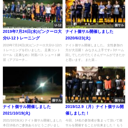
U-12
個サル
2019年7月24日(水)ビンクーロ大
ナイト個サル開催しました
分U-12トレーニング
2020/6/23(火)
2019年7月24日(水)ビンクーロ大分U-12の
ナイト個サル開催しました。 女性参加の
トレーニングを行いました。 足裏コント
方が大活躍！ みなさん上手です♪ 3チーム
ロール（足裏なめ）対面パス シュート練
回しでしたのでたくさんゲームができたか
習（アプローチ...
と思います。 また楽...
個サル
個サル
ナイト個サル開催しました
2019/12.9（月）ナイト個サル開
2021/10/19(火)
催しました！
2021/10/19(火) ナイト個サル開催しました
今回、14名の参加者が集まって頂いて個
本日18名のご参加ありがとうございまし
サルを開催することが出来ました！ もう