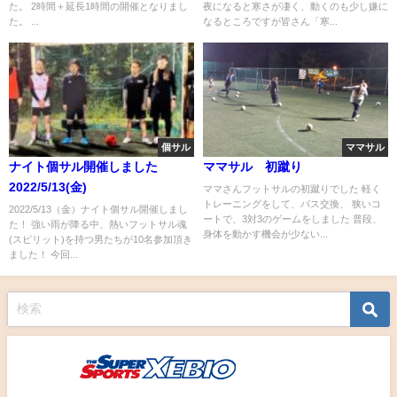
た。 2時間＋延長1時間の開催となりまし
夜になると寒さが凄く、動くのも少し嫌に
た。 ...
なるところですが皆さん「寒...
個サル
ママサル
ナイト個サル開催しました
ママサル 初蹴り
2022/5/13(金)
ママさんフットサルの初蹴りでした 軽く
トレーニングをして、パス交換、 狭いコ
2022/5/13（金）ナイト個サル開催しまし
ートで、3対3のゲームをしました 普段、
た！ 強い雨が降る中、熱いフットサル魂
身体を動かす機会が少ない...
(スピリット)を持つ男たちが10名参加頂き
ました！ 今回...