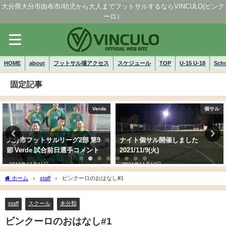
大分県大分市由布市/幼児から大人までフットサルするならVINCULO(ビンク
ーロ）
HOME
about
フットサル場アクセス
スケジュール
TOP
U-15 U-18
Sch
固定記事
個サル
個サル
ナイト個サル開催しました
ナイト個サル開催しました
2021/11/9(火)
2020/6/7(日)
2021年11月10日
2020年6月8日
ホーム
staff
ビンクーロのおはなし#1
staff
スクール
未分類
ビンクーロのおはなし#1