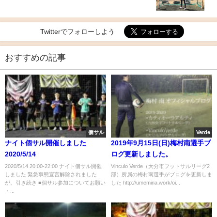
Twitterでフォローしよう
おすすめの記事
個サル
Verde
ナイト個サル開催しました
2019年9月15日(日)梅村南選手ブ
2020/5/14
ログ更新しました。
2020/5/14 20:00-22:00 ナイト個サル開催
Vinculo Verde（大分市フットサルリーグ2
しました 緊急事態宣言解除されました
部）所属の梅村南選手がブログを更新しま
が、引き続き ■個サル参加についてお願い
した http://umemina.work/oi...
・...