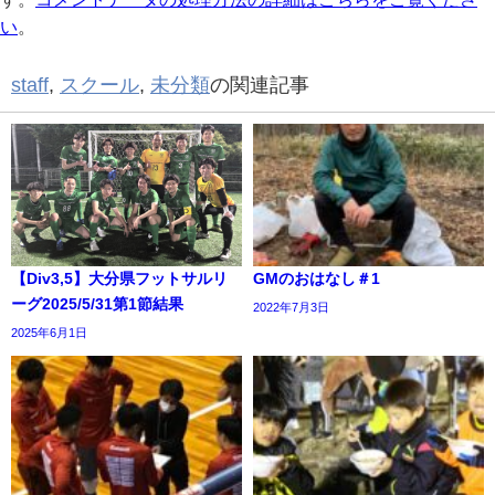
い
。
staff
,
スクール
,
未分類
の関連記事
【Div3,5】大分県フットサルリ
GMのおはなし＃1
ーグ2025/5/31第1節結果
2022年7月3日
2025年6月1日