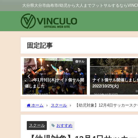
大分県大分市由布市/幼児から大人までフットサルするならVINCU
固定記事
個サル
個サル
ゴールキ
月9日(木)ナイト個サル開
ナイト個サル開催しました
11/25 G
2022/10/25(火)
2019年11月27
日
2022年10月27日
ホーム
スクール
【幼児対象】12月4日サッカース
スクール
おすすめ