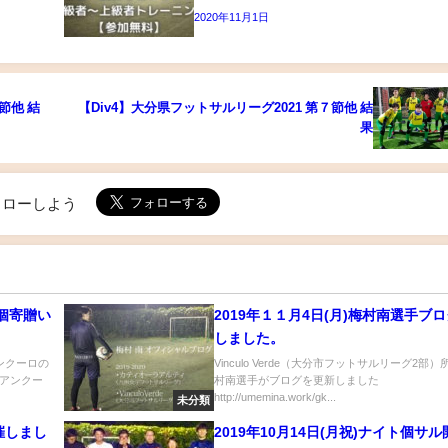
2020年11月1日
節他 結
【Div4】大分県フットサルリーグ2021 第７節他 結
果
でフォローしよう
0個寄贈い
2019年１１月4日(月)梅村南選手ブ
しました。
ビンクーロの
Vinculo Verde（大分市フットサルリーグ2部
アンクー
村南選手がブログを更新しました
http://umemina.work/gk...
未分類
開催しまし
2019年10月14日(月祝)ナイト個サ