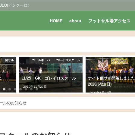
LO(ビンクーロ）
HOME
about
フットサル場アクセス
ーパー・ゴレイロスクール
個サル
K・ゴレイロスクール
ナイト個サル開催しました
【大分県フッ
2020/6/21(日)
2020Div4第3
日
VinculoLigac
2020年6月23日
VerglantzVin
クールのお知らせ
2020年9月8日