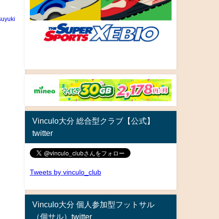
uyuki
Vinculo大分 総合型クラブ【公式】
twitter
Tweets by vinculo_club
Vinculo大分 個人参加型フットサル
（個サル）twitter