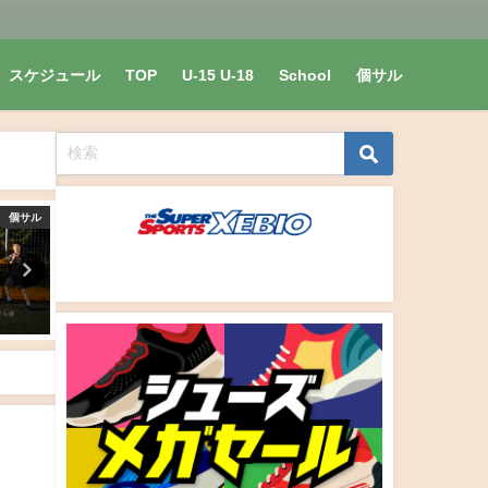
スケジュール
TOP
U-15 U-18
School
個サル
Verglanz Vinculo
個サル
トサルリーグ
【年越しフットサル】2021-2022
2019/12.1
節9/5】
開催しました
催しました！
ao ＆
2022年1月1日
2019年12月20日
culo 結果