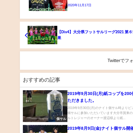
2020年11月17日
【Div4】大分県フットサルリーグ2021 第６
果
Twitter
おすすめの記事
2019年9月30日(月)紙コップを20
ただきました。
2019年9月30日(月)のナイト個サル時より
個サルに参加いただいています大分市賀来の
ルトレジャーのオーナー渡辺様より紙...
個サル
2019年8月9日(金)ナイト個サル