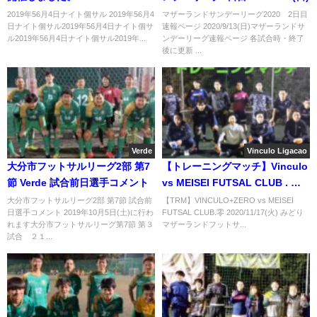
2019年56月4日ナイト個サル 2019年56月4
マザーランドサンデーリーグ2020 2日目
日ナイト個サル2019年56月4日ナイト個サ
速報ページ 2020/9/13(日)マザーランドサ
ル2019年56月4日ナイト個サル2019年...
ンデーリーグ速報ページ 各試合時・終了
後に更新 ...
Verde
Vinculo Ligacao
大分市フットサルリーグ2部 第7
【トレーニングマッチ】Vinculo
節 Verde 試合前日選手コメント
vs MEISEI FUTSAL CLUB . 零
さん 2020/11/17(火)
大分市フットサルリーグ2部 第7節 試合前
【TRM】VINCULO+ZERO vs MEISEI
日選手コメント 2019年10月5日(土)に行わ
FUTSAL CLUB.零 2020/11/17(火) みどり
れます大分市フットサルリーグ第7節 第３
マザーランドフットサ...
試合 ２１...