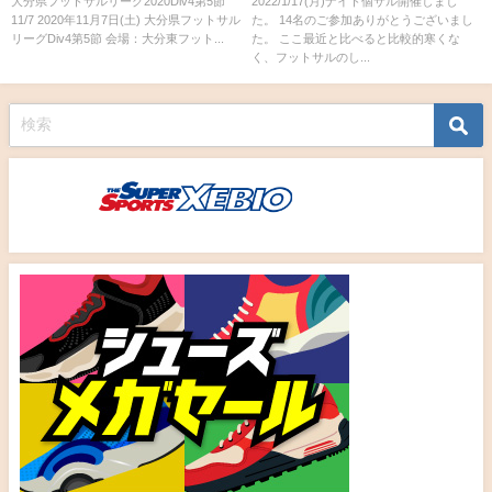
大分県フットサルリーグ2020Div4第5節
2022/1/17(月)ナイト個サル開催しまし
11/7 2020年11月7日(土) 大分県フットサル
た。 14名のご参加ありがとうございまし
リーグDiv4第5節 会場：大分東フット...
た。 ここ最近と比べると比較的寒くな
く、フットサルのし...