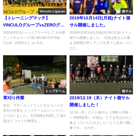
Vinculo Ligacao
個サル
【トレーニングマッチ】
2019年10月14日(月祝)ナイト個
VINCULOグループvsZEROグル
サル開催しました。
ープ2020/9/22(火)
2020/9/22(火) べっぷアリーナにて 大分県
2019年10月14日(月祝)20:00-22:00 ナイト
フットサルリーグ1部 MEISEI FUTSAL
個サル開催しました。 今回は皆さんの集
CLUB . ZEROさん vs 大分...
まる時間が早くアップも早々に終わってい
たた...
トップチーム
個サル
草刈り作業
2019/12.19（木）ナイト個サル
開催しました！
本日、マザーランドフットサルコートの
草刈り作業を トップチームのメンバーに
12.19（木）ナイト個サル（20時〜22時・
より行いました。 9月期間を利用して 後2
＋1時間延長） 今回は、とても沢山の人に
回ほど コートの整理を...
集まっていただきました！とても有り難い
事です♩ その中...