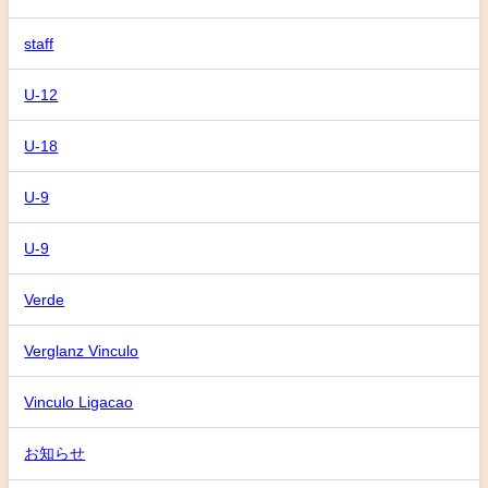
staff
U-12
U-18
U-9
U-9
Verde
Verglanz Vinculo
Vinculo Ligacao
お知らせ