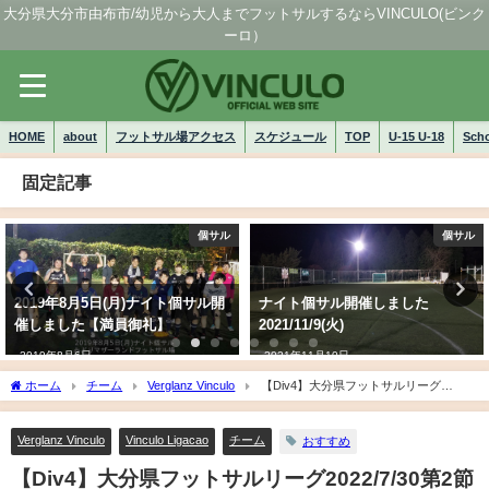
大分県大分市由布市/幼児から大人までフットサルするならVINCULO(ビンク
ーロ）
HOME
about
フットサル場アクセス
スケジュール
TOP
U-15 U-18
Sch
固定記事
個サル
個サル
2019年8月5日(月)ナイト個サル開
ナイト個サル開催しました
催しました【満員御礼】
2021/11/9(火)
2019年8月6日
2021年11月10日
ホーム
チーム
Verglanz Vinculo
【Div4】大分県フットサルリーグ
2022/7/30第2節 結果
Verglanz Vinculo
Vinculo Ligacao
チーム
おすすめ
【Div4】大分県フットサルリーグ2022/7/30第2節