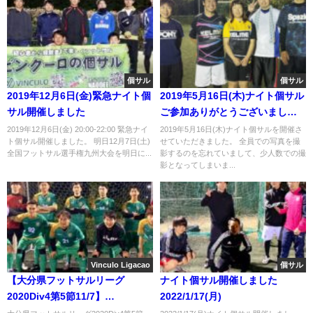
個サル
個サル
2019年12月6日(金)緊急ナイト個
2019年5月16日(木)ナイト個サル
サル開催しました
ご参加ありがとうございまし
た。
2019年12月6日(金) 20:00-22:00 緊急ナイ
2019年5月16日(木)ナイト個サルを開催さ
ト個サル開催しました。 明日12月7日(土)
せていただきました。 全員での写真を撮
全国フットサル選手権九州大会を明日に...
影するのを忘れていまして、少人数での撮
影となってしまいま...
Vinculo Ligacao
個サル
【大分県フットサルリーグ
ナイト個サル開催しました
2020Div4第5節11/7】
2022/1/17(月)
VinculoLigacao 結果